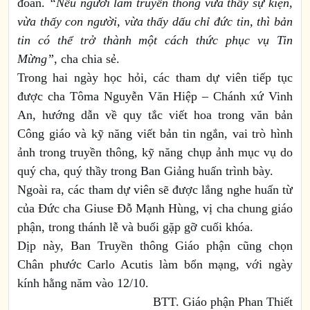
đoàn.
“Nếu người làm truyền thông vừa thấy sự kiện,
vừa thấy con người, vừa thấy dấu chỉ đức tin, thì bản
tin có thể trở thành một cách thức phục vụ Tin
Mừng”
, cha chia sẻ.
Trong hai ngày học hỏi, các tham dự viên tiếp tục
được cha Tôma Nguyễn Văn Hiệp – Chánh xứ Vinh
An, hướng dẫn về quy tắc viết hoa trong văn bản
Công giáo và kỹ năng viết bản tin ngắn, vai trò hình
ảnh trong truyền thông, kỹ năng chụp ảnh mục vụ do
quý cha, quý thầy trong Ban Giảng huấn trình bày.
Ngoài ra, các tham dự viên sẽ được lắng nghe huấn từ
của Đức cha Giuse Đỗ Mạnh Hùng, vị cha chung giáo
phận, trong thánh lễ và buổi gặp gỡ cuối khóa.
Dịp này, Ban Truyền thông Giáo phận cũng chọn
Chân phước Carlo Acutis làm bổn mạng, với ngày
kính hằng năm vào 12/10.
BTT. Giáo phận Phan Thiết