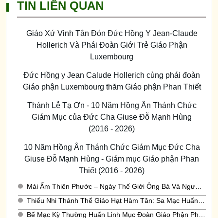
TIN LIÊN QUAN
Giáo Xứ Vinh Tân Đón Đức Hồng Y Jean-Claude
Hollerich Và Phái Đoàn Giới Trẻ Giáo Phận
Luxembourg
Đức Hồng y Jean Calude Hollerich cùng phái đoàn
Giáo phận Luxembourg thăm Giáo phận Phan Thiết
Thánh Lễ Tạ Ơn - 10 Năm Hồng Ân Thánh Chức
Giám Mục của Đức Cha Giuse Đỗ Mạnh Hùng
(2016 - 2026)
10 Năm Hồng Ân Thánh Chức Giám Mục Đức Cha
Giuse Đỗ Mạnh Hùng - Giám mục Giáo phận Phan
Thiết (2016 - 2026)
Mái Ấm Thiên Phước – Ngày Thế Giới Ông Bà Và Người Cao Tuổi Lần Thứ VI
Thiếu Nhi Thánh Thể Giáo Hạt Hàm Tân: Sa Mạc Huấn Luyện Huynh Trưởng Cấp I – HOREB 3: Loan Báo Tin Mừng (21-22.07.2026)
Bế Mạc Kỳ Thường Huấn Linh Mục Đoàn Giáo Phận Phan Thiết Năm 2026