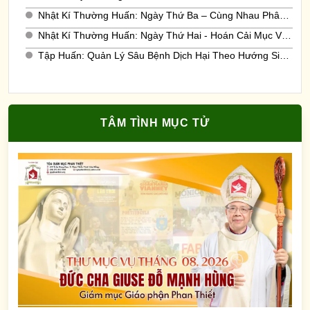
Nhật Kí Thường Huấn: Ngày Thứ Ba – Cùng Nhau Phân Định & Xây Dựng Nền Văn Hoá Phân Định
Nhật Kí Thường Huấn: Ngày Thứ Hai - Hoán Cải Mục Vụ Để Biết Lắng Nghe Và Phân Định
Tập Huấn: Quản Lý Sâu Bệnh Dịch Hại Theo Hướng Sinh Thái Caritas Phan Thiết Đồng Hành Cùng Người Nông Dân Hướng Tới Phát Triển Bền Vững
TÂM TÌNH MỤC TỬ