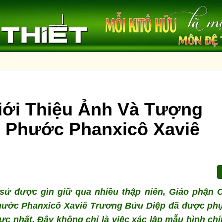
iới Thiệu Ảnh Và Tượng
 Phước Phanxicô Xaviê
 sử được gìn giữ qua nhiều thập niên, Giáo phận 
 phước Phanxicô Xaviê Trương Bửu Diệp đã được ph
ực nhất. Đây không chỉ là việc xác lập mẫu hình ch