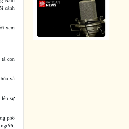
ông Nam
ối cảnh
ười xem
 tả con
Chúa và
 lên sự
ông phô
 người,