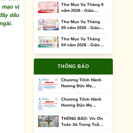
Thư Mục Vụ Tháng 6
g mạo vị
năm 2026 - Giáo
đầy dấu
Phận Phan Thiết
Thư Mục Vụ Tháng
ngài.
05 năm 2026 - Giáo
Phận Phan Thiết
Thư Mục Vụ Tháng
04 năm 2026 - Giáo
Phận Phan Thiết
THÔNG BÁO
Chương Trình Hành
Hương Đức Mẹ
Tàpao Ngày 12 &
13/6/2026
Chương Trình Hành
Hương Đức Mẹ
Tàpao Ngày 12 &
13/05/2026
THÔNG BÁO: V/v Ơn
Toàn Xá Trong Tuần
Thánh