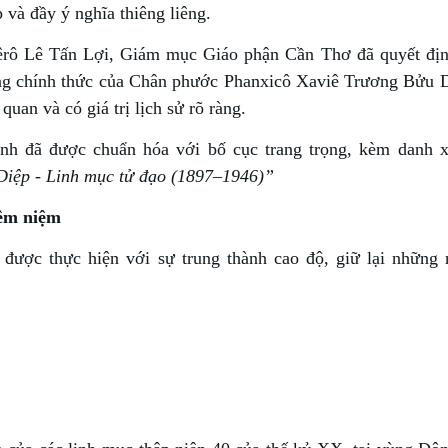
và đầy ý nghĩa thiêng liêng.
hêrô Lê Tấn Lợi, Giám mục Giáo phận Cần Thơ đã quyết đị
ng chính thức của Chân phước Phanxicô Xaviê Trương Bửu D
uan và có giá trị lịch sử rõ ràng.
 ảnh đã được chuẩn hóa với bố cục trang trọng, kèm danh 
iệp - Linh mục tử đạo (1897–1946)”
iêm niệm
ược thực hiện với sự trung thành cao độ, giữ lại những 