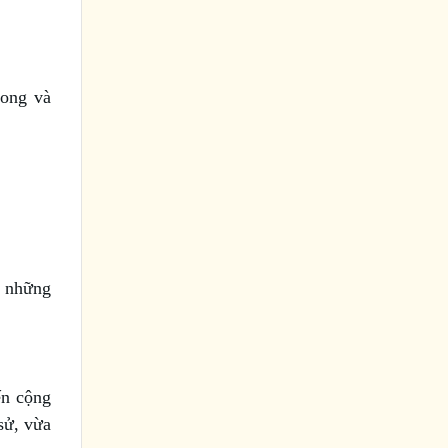
rong và
o những
ến cộng
sử, vừa