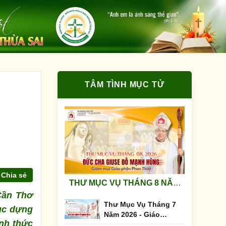
TÂM TÌNH MỤC TỬ
Chia sẻ
THƯ MỤC VỤ THÁNG 8 NĂM
Cần Thơ
2026 - GIÁO PHẬN PHAN
Thư Mục Vụ Tháng 7
THIẾT
ục dựng
Năm 2026 - Giáo
ính thức
Phận Phan Thiết