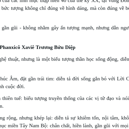
 của các linh mục thập niên 40 của thế kỷ XX, tại vùng Đ
p bức tượng không chỉ đúng về hình dáng, mà còn đúng về b
, gần gũi - không nhằm gây ấn tượng mạnh, nhưng dẫn ng
c Phanxicô Xaviê Trương Bửu Diệp
ệ thuật, nhưng là một biểu tượng thần học sống động, diễn
Phúc Âm, đặt gần trái tim: diễn tả đời sống gắn bó với Lời 
nh cuộc đời.
thiên tuế: biểu tượng truyền thống của các vị tử đạo và nói
n.
ng rộng, nhưng khép lại: diễn tả sự khiêm tốn, nội tâm, kh
mục miền Tây Nam Bộ: chân chất, hiền lành, gần gũi với mọi