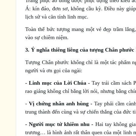
Trang phục áo dòng được phục dựng theo kiểu áo
Á: kín đáo, đơn sơ, không cầu kỳ. Điều này giú
lịch sử và căn tính linh mục.
Toàn thể bức tượng mang một vẻ đẹp trầm lắng
vào sự chiêm niệm.
3. Ý nghĩa thiêng liêng của tượng Chân phướ
Tượng Chân phước không chỉ là một tác phẩm ngh
người và ơn gọi của ngài:
- Linh mục của Lời Chúa -
Tay trái cầm sách 
rao giảng không chỉ bằng lời nói, nhưng bằng chí
-
Vị chứng nhân anh hùng -
Tay phải cầm cành 
trung thành đến cùng và sự chiến thắng của đức ti
- Người mục tử khiêm nhu -
Hai tay không gia
trương… là hình ảnh rất thân quen của một linh 