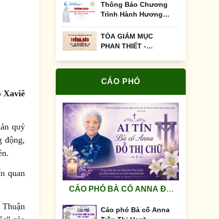
Thông Báo Chương
Trình Hành Hương
Đức Mẹ Tàpao Ngày
12&13/01/2026
TÒA GIÁM MỤC
PHAN THIẾT -
THÔNG BÁO: v/v: BỔ
NHIỆM NHÂN SỰ
NHIỆM KỲ 2025-2028
CÁO PHÓ
ô Xaviê
sản quý
g động,
ên.
ấn quan
CÁO PHÓ BÀ CỐ ANNA ĐỖ
THỊ CHỮ
g Thuận
Cáo phó Bà cố Anna