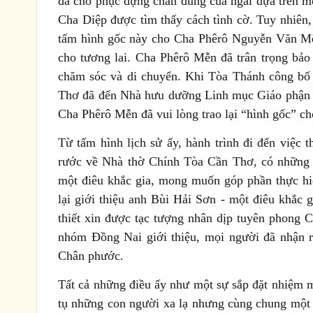
đã cho phục dựng chân dung của ngài dựa trên mộ
Cha Diệp được tìm thấy cách tình cờ. Tuy nhiên
tấm hình gốc này cho Cha Phêrô Nguyễn Văn Mễ
cho tương lai. Cha Phêrô Mễn đã trân trọng bảo
chăm sóc và di chuyển. Khi Tòa Thánh công bố
Thơ đã đến Nhà hưu dưỡng Linh mục Giáo phận L
Cha Phêrô Mễn đã vui lòng trao lại “hình gốc” ch
Từ tấm hình lịch sử ấy, hành trình đi đến việc
rước về Nhà thờ Chính Tòa Cần Thơ, có những n
một điêu khắc gia, mong muốn góp phần thực hi
lại giới thiệu anh Bùi Hải Sơn - một điêu khắc g
thiết xin được tạc tượng nhân dịp tuyên phong 
nhóm Đồng Nai giới thiệu, mọi người đã nhận r
Chân phước.
Tất cả những điều ấy như một sự sắp đặt nhiệm m
tụ những con người xa lạ nhưng cùng chung một