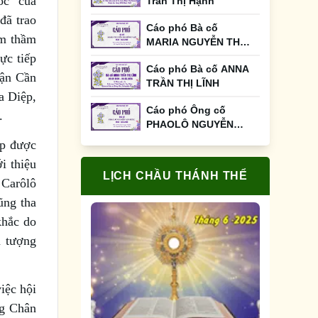
ốc” của
Trần Thị Hạnh
đã trao
Cáo phó Bà cố
âm thầm
MARIA NGUYỄN THỊ
HỒNG VÂN
ực tiếp
Cáo phó Bà cố ANNA
hận Cần
TRẦN THỊ LĨNH
a Diệp,
Cáo phó Ông cố
.
PHAOLÔ NGUYỄN
VĂN HƯỢC
ệp được
i thiệu
LỊCH CHẦU THÁNH THỂ
 Carôlô
ũng tha
khắc do
m tượng
iệc hội
ng Chân