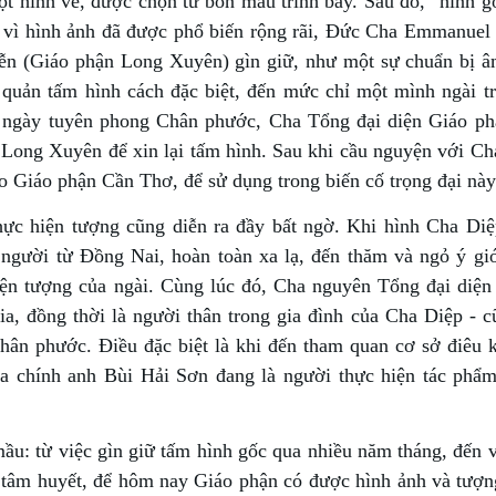
t hình vẽ, được chọn từ bốn mẫu trình bày. Sau đó, “hình g
, vì hình ảnh đã được phổ biến rộng rãi, Đức Cha Emmanuel 
n (Giáo phận Long Xuyên) gìn giữ, như một sự chuẩn bị 
 quản tấm hình cách đặc biệt, đến mức chỉ một mình ngài tr
 ngày tuyên phong Chân phước, Cha Tổng đại diện Giáo p
ong Xuyên để xin lại tấm hình. Sau khi cầu nguyện với Ch
o Giáo phận Cần Thơ, để sử dụng trong biến cố trọng đại này
 thực hiện tượng cũng diễn ra đầy bất ngờ. Khi hình Cha Di
gười từ Đồng Nai, hoàn toàn xa lạ, đến thăm và ngỏ ý giớ
ện tượng của ngài. Cùng lúc đó, Cha nguyên Tổng đại diện
ia, đồng thời là người thân trong gia đình của Cha Diệp - c
Chân phước. Điều đặc biệt là khi đến tham quan cơ sở điêu 
a chính anh Bùi Hải Sơn đang là người thực hiện tác phẩ
ầu: từ việc gìn giữ tấm hình gốc qua nhiều năm tháng, đến v
 tâm huyết, để hôm nay Giáo phận có được hình ảnh và tượ