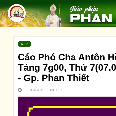
Ai Tín
Cáo Phó Cha Antôn H
Táng 7g00, Thứ 7(07.0
- Gp. Phan Thiết
...
05/02/2026
1727