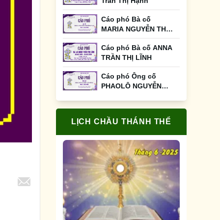
Trần Thị Hạnh
Cáo phó Bà cố
MARIA NGUYỄN THỊ
HỒNG VÂN
Cáo phó Bà cố ANNA
TRẦN THỊ LĨNH
Cáo phó Ông cố
PHAOLÔ NGUYỄN
VĂN HƯỢC
LỊCH CHẦU THÁNH THỂ