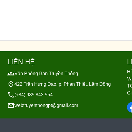
LIÊN HỆ
L
Hộ
Văn Phòng Ban Truyền Thông
Va
422 Trần Hưng Đạo, p. Phan Thiết, Lâm Đồng
TG
Gi
(+84) 985.843.554
Gi
webtruyenthongpt@gmail.com
Gi
Gi
Gi
Gi