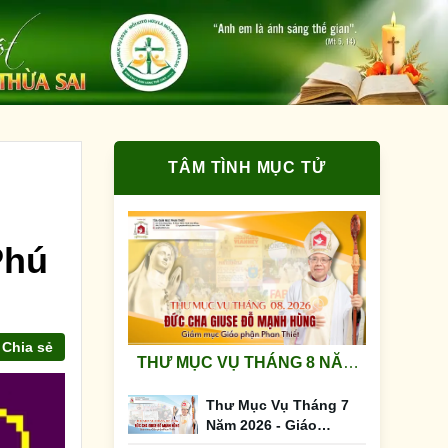
TÂM TÌNH MỤC TỬ
Phú
Chia sẻ
THƯ MỤC VỤ THÁNG 8 NĂM
2026 - GIÁO PHẬN PHAN
Thư Mục Vụ Tháng 7
THIẾT
Năm 2026 - Giáo
Phận Phan Thiết