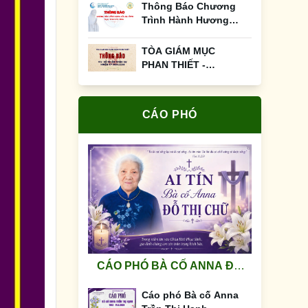
Thông Báo Chương
Trình Hành Hương
Đức Mẹ Tàpao Ngày
12&13/01/2026
TÒA GIÁM MỤC
PHAN THIẾT -
THÔNG BÁO: v/v: BỔ
NHIỆM NHÂN SỰ
NHIỆM KỲ 2025-2028
CÁO PHÓ
CÁO PHÓ BÀ CỐ ANNA ĐỖ
THỊ CHỮ
Cáo phó Bà cố Anna