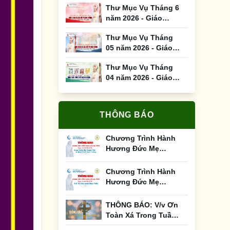
Thư Mục Vụ Tháng 6
năm 2026 - Giáo
Phận Phan Thiết
Thư Mục Vụ Tháng
05 năm 2026 - Giáo
Phận Phan Thiết
Thư Mục Vụ Tháng
04 năm 2026 - Giáo
Phận Phan Thiết
THÔNG BÁO
Chương Trình Hành
Hương Đức Mẹ
Tàpao Ngày 12 &
13/6/2026
Chương Trình Hành
Hương Đức Mẹ
Tàpao Ngày 12 &
13/05/2026
THÔNG BÁO: V/v Ơn
Toàn Xá Trong Tuần
Thánh