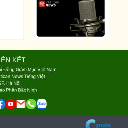
IÊN KẾT
i Đồng Giám Mục Việt Nam
tican News Tiếng Việt
P. Hà Nội
áo Phận Bắc Ninh
áo Phận Bùi Chu
áo Phận Hà Tĩnh
áo Phận Hải Phòng
áo Phận Hưng Hoá
áo phận Lạng Sơn - Cao Bằng