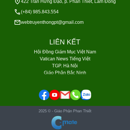
422 Trần Hưng Đạo, p. Phan Thiết, Lâm Đồng
(+84) 985.843.554
webtruyenthongpt@gmail.com
LIÊN KẾT
Hội Đồng Giám Mục Việt Nam
Vatican News Tiếng Việt
TGP. Hà Nội
Giáo Phận Bắc Ninh
Giáo Phận Bùi Chu
Giáo Phận Hà Tĩnh
Giáo Phận Hải Phòng
Giáo Phận Hưng Hoá
Giáo phận Lạng Sơn - Cao Bằng
2025 © -
Giáo Phận Phan Thiết
Giáo phận Phát Diệm
Giáo phận Thái Bình
Giáo phận Thanh Hóa