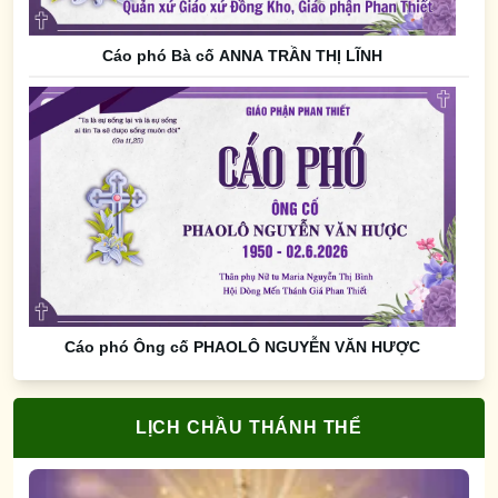
Cáo phó Bà cố ANNA TRẦN THỊ LĨNH
Cáo phó Ông cố PHAOLÔ NGUYỄN VĂN HƯỢC
LỊCH CHẦU THÁNH THỂ