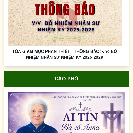
TÒA GIÁM MỤC PHAN THIẾT - THÔNG BÁO: v/v: BỔ
NHIỆM NHÂN SỰ NHIỆM KỲ 2025-2028
CÁO PHÓ