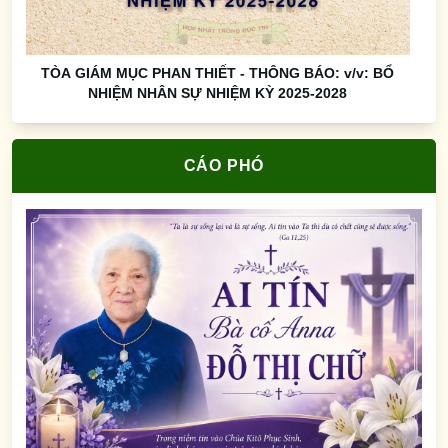
TÒA GIÁM MỤC PHAN THIẾT - THÔNG BÁO: v/v: BỔ
NHIỆM NHÂN SỰ NHIỆM KỲ 2025-2028
CÁO PHÓ