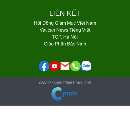
LIÊN KẾT
Hội Đồng Giám Mục Việt Nam
Vatican News Tiếng Việt
TGP. Hà Nội
Giáo Phận Bắc Ninh
Giáo Phận Bùi Chu
Giáo Phận Hà Tĩnh
Giáo Phận Hải Phòng
Giáo Phận Hưng Hoá
Giáo phận Lạng Sơn - Cao Bằng
2025 © -
Giáo Phận Phan Thiết
Giáo phận Phát Diệm
Giáo phận Thái Bình
Giáo phận Thanh Hóa
Giáo phận Vinh
TGP Huế
Giáo phận Ban Mê Thuột
Giáo phận Đà Nẵng