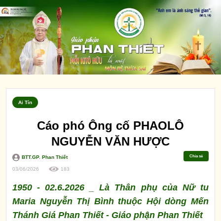
Ai Tín
Cáo phó Ông cố PHAOLÔ
NGUYỄN VĂN HƯỢC
Chia sẻ
BTT.GP. Phan Thiết
03/06/2026
183
1950 - 02.6.2026 _ Là Thân phụ của Nữ tu
Maria Nguyễn Thị Bình thuộc Hội dòng Mến
Thánh Giá Phan Thiết - Giáo phận Phan Thiết